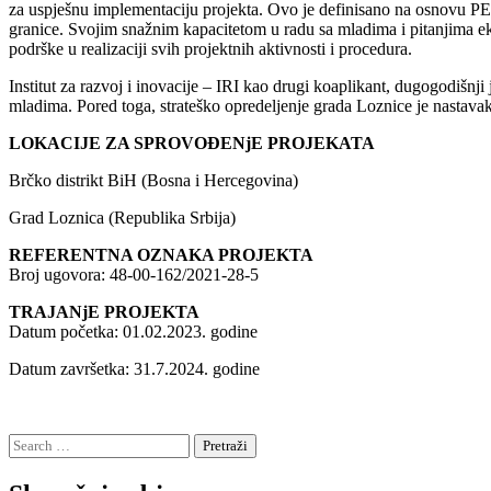
za uspješnu implementaciju projekta. Ovo je definisano na osnovu PE
granice. Svojim snažnim kapacitetom u radu sa mladima i pitanjima ek
podrške u realizaciji svih projektnih aktivnosti i procedura.
Institut za razvoj i inovacije – IRI kao drugi koaplikant, dugogodišnj
mladima. Pored toga, strateško opredeljenje grada Loznice je nastavak
LOKACIJE ZA SPROVOĐENjE PROJEKATA
Brčko distrikt BiH (Bosna i Hercegovina)
Grad Loznica (Republika Srbija)
REFERENTNA OZNAKA PROJEKTA
Broj ugovora: 48-00-162/2021-28-5
TRAJANjE PROJEKTA
Datum početka: 01.02.2023. godine
Datum završetka: 31.7.2024. godine
Search
for: