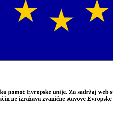
sku pomoć Evropske unije. Za sadržaj web s
način ne izražava zvanične stavove Evropske 