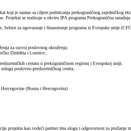
at koji je nastao sa cilјem podsticanja prekograničnog zajedničkog e
ne. Projekat se realizuje u okviru IPA programa Prekogranična saradnj
ije, Sektor za ugovaranje i finansiranje programa iz Evropske unije (CF
ženja za razvoj poslovnog okruženja;
rčko Distrikta i Loznice;
reduzetničkih centara u prekograničnom regionu i Evropskoj uniji;
a usluga poslovno-preduzetničkog centra.
 i Hercegovine (Bosna i Hercegovina)
ciju projekta kao vodeći partner ima ulogu i odgovornost za pružanje 