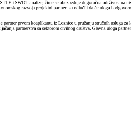
STLE i SWOT analize, čime se obezbeđuje dugoročna održivost na nivou
onomskog razvoja projektni partneri su odlučili da će uloga i odgovorno
i je partner prvom koaplikantu iz Loznice u pružanju stručnih usluga za
 jačanja partnerstva sa sektorom civilnog društva. Glavna uloga partner