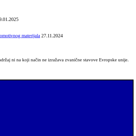
9.01.2025
romotivnog materijala
27.11.2024
sadržaj ni na koji način ne izražava zvanične stavove Evropske unije.