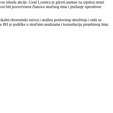
 ishoda akcije. Grad Loznica je glavni partner na srpskoj strani
st biti posvećenost članova stručnog tima i pružanje operativne
 lokalni ekonomski razvoj i analizu poslovnog okruženja i rada sa
a IRI je podrška u stručnim analizama i konsultacija projektnog tima.