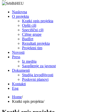
Menu
Naslovna
O projektu
Kratki opis projekta
Opšti cilj
Specifični cilj
Ciljne grupe
Budžet
Rezultati projekta
Projektni tim
Novosti
Press
Iz medija
Saopštenje za javnost
Dokumenti
Studija izvodljivosti
Poslovni planovi
Kontakti
Eng
Skip
Home
to
Kratki opis projekta
content