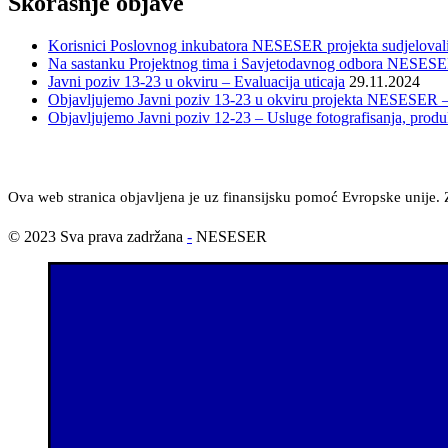
Skorašnje objave
Korisnici Poslovnog inkubatora NESESER projekta sudjelovali
Na sastanku Projektnog tima i Savjetodavnog odbora NESESER p
Javni poziv 13-23 u okviru – Evaluacija uticaja
29.11.2024
Objavljujemo Javni poziv 13-23 u okviru projekta NESESER – E
Objavljujemo Javni poziv 12-23 – Usluge fotografisanja, produk
Ova web stranica objavljena je uz finansijsku pomoć Evropske unije. Z
© 2023 Sva prava zadržana
-
NESESER