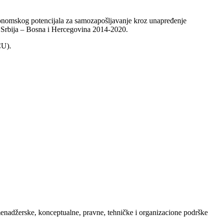
konomskog potencijala za samozapošlјavanje kroz unapređenje
a Srbija – Bosna i Hercegovina 2014-2020.
CU).
menadžerske, konceptualne, pravne, tehničke i organizacione podrške