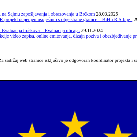
 na Sajmu zapošljavanja i obrazovanja u Brčkom
28.03.2025
rojekt ocijenjen uspješnim s obje strane granice – BiH i R Srbije
2
valuacija troškova – Evaluacija uticaja.
29.11.2024
cije video zapisa, online emitovanja, dizajn poziva i obezbjeđivanje p
a sadržaj web stranice isključivo je odgovoran koordinator projekta i 