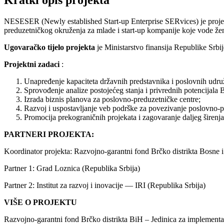
Kratki opis projekta
NESESER (Newly established Start-up Enterprise SERvices) je projek
preduzetničkog okruženja za mlade i start-up kompanije koje vode že
Ugovaračko tijelo projekta
je Ministarstvo finansija Republike Srb
Projektni zadaci
:
Unapređenje kapaciteta državnih predstavnika i poslovnih udru
Sprovođenje analize postojećeg stanja i privrednih potencijala B
Izrada biznis planova za poslovno-preduzetničke centre;
Razvoj i uspostavlјanje veb podrške za povezivanje poslovno-p
Promocija prekograničnih projekata i zagovaranje dalјeg širenj
PARTNERI PROJEKTA:
Koordinator projekta: Razvojno-garantni fond Brčko distrikta Bosne
Partner 1: Grad Loznica (Republika Srbija)
Partner 2: Institut za razvoj i inovacije — IRI (Republika Srbija)
VIŠE O PROJEKTU
Razvojno-garantni fond Brčko distrikta BiH – Jedinica za implementa